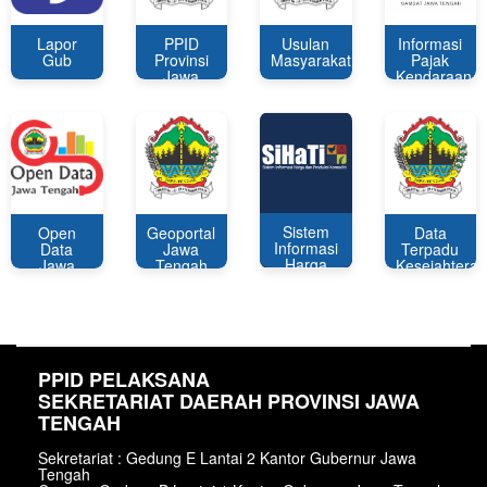
Lapor
PPID
Usulan
Informasi
Gub
Provinsi
Masyarakat
Pajak
Jawa
Kendaraan
Tengah
Bermotor
Sistem
Open
Geoportal
Data
Informasi
Data
Jawa
Terpadu
Harga
Jawa
Tengah
Kesejahtera
Pokok
Tengah
Sosial
dan
Komoditi
PPID PELAKSANA
SEKRETARIAT DAERAH PROVINSI JAWA
TENGAH
Sekretariat : Gedung E Lantai 2 Kantor Gubernur Jawa
Tengah